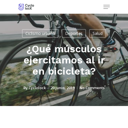
Menu
Skip
to
Close
main
Menu
content
Ciclismo urbano
Deportes
Salud
¿Qué músculos
ejercitamos al ir
en bicicleta?
By
Cyclolock
20 junio, 2019
No Comments