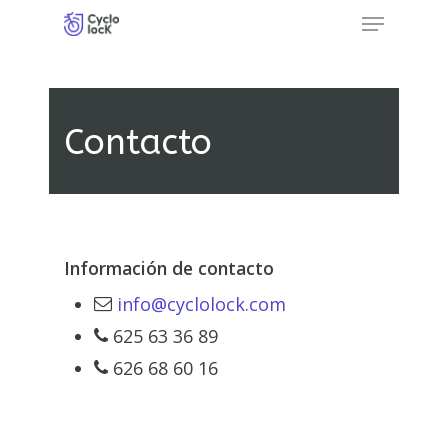
Menu
Skip
to
Close
main
Menu
content
Contacto
Información de contacto
info@cyclolock.com
625 63 36 89
626 68 60 16