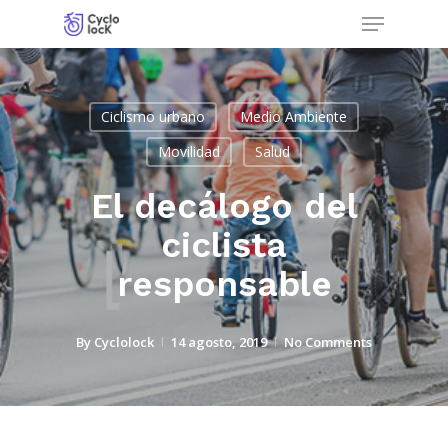
Menu
Skip
to
Close
main
Menu
content
Ciclismo urbano
Medio Ambiente
Movilidad
Salud
El decálogo del
ciclista
responsable
By
Cyclolock
14 agosto, 2019
No Comments