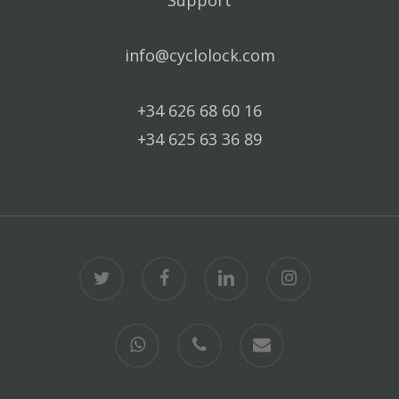
Support
info@cyclolock.com
+34 626 68 60 16
+34 625 63 36 89
twitter
facebook
linkedin
instagram
whatsapp
phone
email