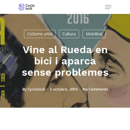
Menu
Skip
to
Close
main
Menu
content
Ciclisme urbà
Cultura
Mobilitat
Vine al Rueda en
bici i aparca
sense problemes
By
Cyclolock
5 octubre, 2016
No Comments