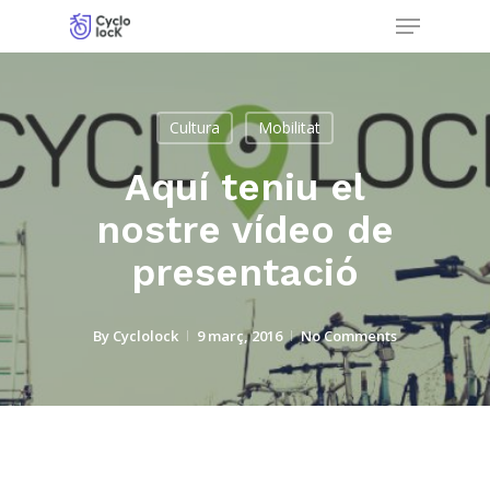
Menu
Skip
to
Close
main
Menu
content
Cultura
Mobilitat
Aquí teniu el
nostre vídeo de
presentació
By
Cyclolock
9 març, 2016
No Comments