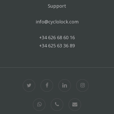
Support
info@cyclolock.com
+34 626 68 60 16
+34 625 63 36 89
twitter
facebook
linkedin
instagram
whatsapp
phone
email