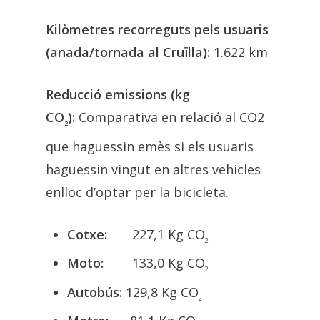
Kilòmetres recorreguts pels usuaris
(anada/tornada al Cruïlla):
1.622 km
Reducció emissions (kg
CO
):
Comparativa en relació al CO2
2
que haguessin emès si els usuaris
haguessin vingut en altres vehicles
enlloc d’optar per la bicicleta.
Cotxe:
227,1 Kg CO
2
Moto:
133,0 Kg CO
2
Autobús:
129,8 Kg CO
2