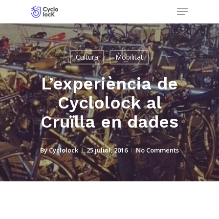
Menu
Skip
to
Close
main
Menu
content
Cultura
Mobilitat
L’experiència de
Cyclolock al
Cruïlla en dades
By
Cyclolock
25 juliol, 2016
No Comments