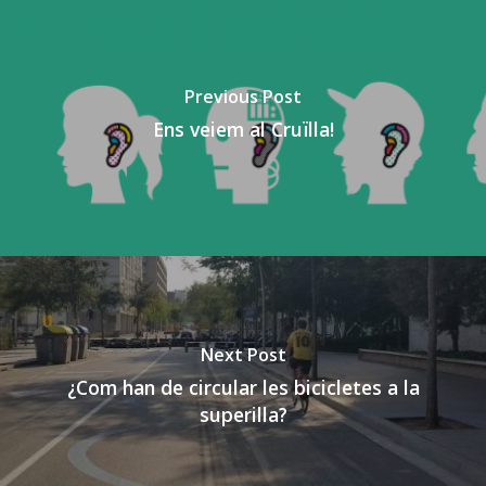
Previous Post
Ens veiem al Cruïlla!
Next Post
¿Com han de circular les bicicletes a la
superilla?