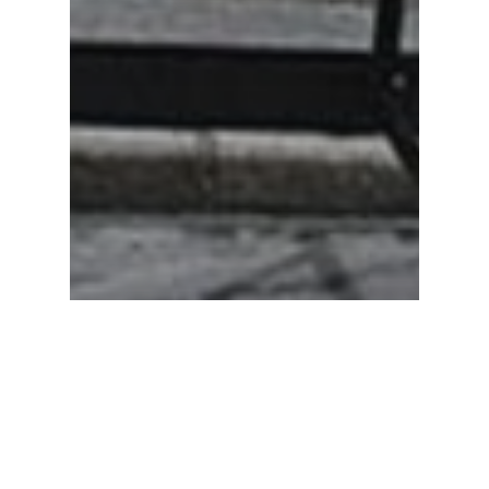
Ciclismo urbano
Medio Ambiente
Movilidad
¿Habéis pensado alguna vez
cómo sería una ciudad sin