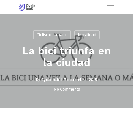
Menu
Skip
to
Close
main
Menu
content
Ciclismo urbano
Movilidad
La bici triunfa en
la ciudad
By
Cyclolock
7 diciembre, 2015
No Comments