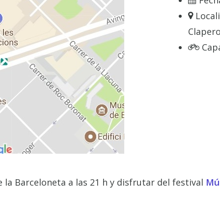
Fech
Local
Clapero
Cap
la Barceloneta a las 21 h y disfrutar del festival
Mús