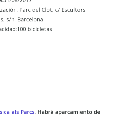
a:
31/08/2017
ización:
Parc del Clot, c/ Escultors
s, s/n. Barcelona
acidad:
100 bicicletas
ica als Parcs
.
Habrá aparcamiento de