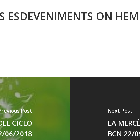
S ESDEVENIMENTS ON HEM
Previous Post
Next Post
EL CICLO
LA MERCÈ
2/06/2018
BCN 22/0