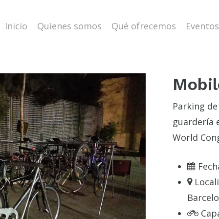
Inicio
Quienes somos
Qué ofrecemos
Eventos
Mobil
Parking de
guardería 
World Cong
Fech
Local
Barcel
Cap