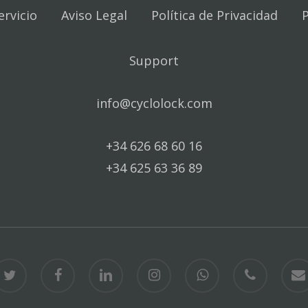
ervicio
Aviso Legal
Política de Privacidad
P
Support
info@cyclolock.com
+34 626 68 60 16
+34 625 63 36 89
itter
facebook
linkedin
instagram
whatsapp
phone
email