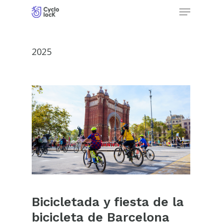
Menu
Skip
to
Close
main
Menu
2025
content
Bicicletada y fiesta de la
bicicleta de Barcelona