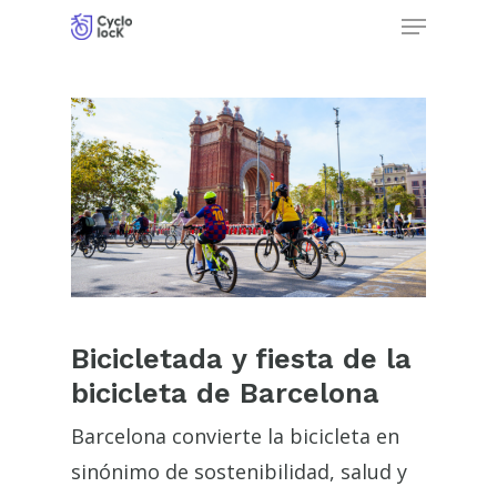
Menu
Skip
to
Close
main
Menu
content
Bicicletada y fiesta de la
bicicleta de Barcelona
Barcelona convierte la bicicleta en
sinónimo de sostenibilidad, salud y