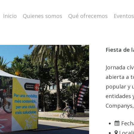
Inicio
Quienes somos
Qué ofrecemos
Eventos
Fiesta de l
Jornada cív
abierta a t
popular y u
entidades y
Companys, 
Fech
Local