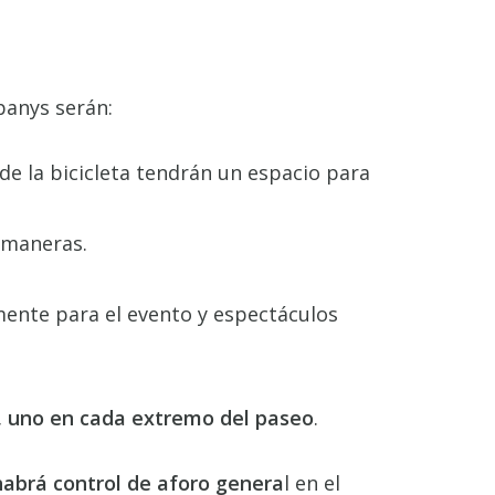
panys serán:
e la bicicleta tendrán un espacio para
s maneras.
mente para el evento y espectáculos
o, uno en cada extremo del paseo
.
 habrá control de aforo genera
l en el